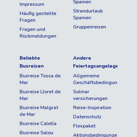
Spanien
Impressum
Strandurlaub
Häufig gestellte
Spanien
Fragen
Gruppenreisen
Fragen und
Rückmeldungen
Beliebte
Andere
Busreisen
Feiertagsangelegenheite
Busreise Tossa de
Allgemeine
Mar
Geschäftsbedingungen
Busreise Lloret de
Solmar
Mar
versicherungen
Busreise Malgrat
Reise-Inspiration
de Mar
Datenschutz
Busreise Calella
Flexpaket
Busreise Salou
Aktionsbedingungen