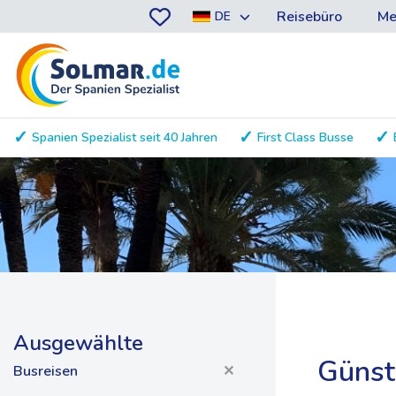
Reisebüro
Me
DE
Spanien Spezialist seit 40 Jahren
First Class Busse
Ausgewählte
Günst
Busreisen
✕