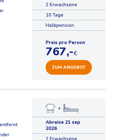
he
2 Erwachsene
ei
10 Tage
Halbpension
Preis pro Person
767,-
€
ZUM ANGEBOT
+
Abreise 21 sep
entfernt
2026
inder
2 Erwachsene