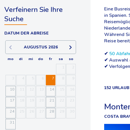
Verfeinern Sie Ihre
Eine Busrei
in Spanien.
Suche
Reisemöglich
Niederlande
DATUM DER ABREISE
Während Sie 
Reise bereit
AUGUSTUS
2026
✔
50 Abfahr
mo
di
mi
do
fr
sa
so
✔ Auswahl a
✔ Verfolgen
1
2
3
4
5
6
7
8
9
152 URLAU
10
11
12
13
14
15
16
17
18
19
20
21
22
23
Montem
24
25
26
27
28
29
30
COSTA BRA
31