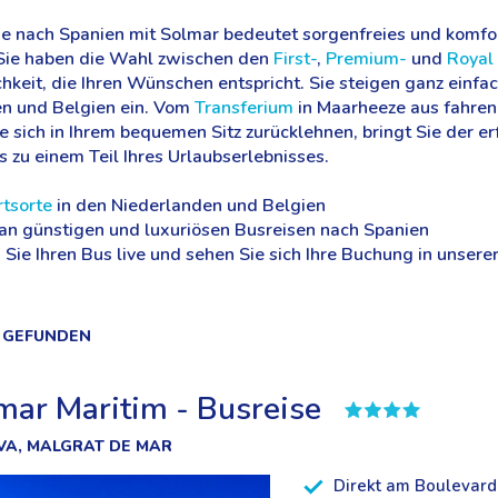
se nach Spanien mit Solmar bedeutet sorgenfreies und komfor
 Sie haben die Wahl zwischen den
First-
,
Premium-
und
Royal
keit, die Ihren Wünschen entspricht. Sie steigen ganz einfac
n und Belgien ein. Vom
Transferium
in Maarheeze aus fahren 
sich in Ihrem bequemen Sitz zurücklehnen, bringt Sie der erfa
s zu einem Teil Ihres Urlaubserlebnisses.
tsorte
in den Niederlanden und Belgien
n günstigen und luxuriösen Busreisen nach Spanien
 Sie Ihren Bus live und sehen Sie sich Ihre Buchung in unsere
B GEFUNDEN
ar Maritim - Busreise
VA, MALGRAT DE MAR
Direkt am Boulevar