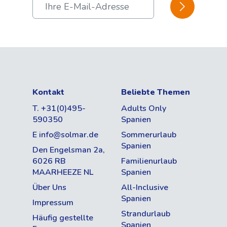
BESTÄTIGEN
Internet-Einrichtungen
Abreisedatum & Dauer
Datum
Sicherheitsschließfächer
Klimatisierung
Anzahl der Tage
Äußeres
Kontakt
Beliebte Themen
Salou, Costa Dorada, Spanien
1 Schwimmbad (für alle
T. +31(0)495-
Adults Only
Aufteilung
Altersgruppen)
Ideale Lage 200 m vom Zentrum
590350
Spanien
Anzahl Erwachsenen
entfernt
1 Kinderbecken, mit Planschbereich
E info@solmar.de
Sommerurlaub
Spanien
Den Engelsman 2a,
Etwa 10 Gehminuten vom Strand
Wellness (€)
Anzahl Kinder
6026 RB
Familienurlaub
entfernt
MAARHEEZE NL
Lounge-Bar
Spanien
Über Uns
All-Inclusive
Buffet-Restaurant
Spanien
Impressum
Zimmertyp Auswahl
Poolbar/Restaurant
Strandurlaub
Häufig gestellte
Anzahl der Zimmer
Spanien