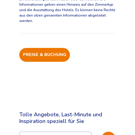
Informationen geben einen Hinweis auf den Zimmertyp
und die Ausstattung des Hotels. Es können keine Rechte
aus den oben genannten Informationen abgeleitet
werden.
PREISE & BUCHUNG
Faciliteiten
Standort
Fotos und Videos
Preise & Buchung
Innenbereich
Transport
+
Geben Sie Ihre Präferenzen ein, z.B.
Rezeption
−
Reisegruppe, Abreisedatum und Dauer,
und schließen Sie Ihre Buchung in wenigen
Barbereich
Tolle Angebote, Last-Minute und
Schritten ab
Zimmerservice
Inspiration speziell für Sie
Busreisen
Wifi-Zugang