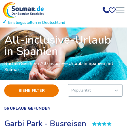
Einstiegsstellen in Deutschland
Zahlung auf Rechn
All-inclusive-Urlaub
in Spanien
Buchen Sie Ihren All-Inclusive-Urlaub in Spanien mit
Solmar
SIEHE FILTER
56 URLAUB GEFUNDEN
Garbi Park - Busreisen