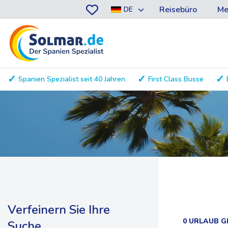
Reisebüro
Me
DE
Spanien Spezialist seit 40 Jahren
First Class Busse
Verfeinern Sie Ihre
0 URLAUB 
Suche